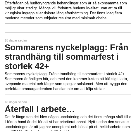
Efterfrågan på hudföryngrande behandlingar som är så skonsamma som
möjligt ökar stadigt. Många vill förbättra hudens kvalitet utan att ta till
kirurgiska ingrepp eller riskera lång efterhämtning. Det finns idag flera
moderna metoder som erbjuder resultat med minimalt obeha...
18 dagar sedan
Sommarens nyckelplagg: Från
strandhäng till sommarfest i
storlek 42+
Sommarens nyckelplagg: Från strandhäng till sommarfest i storlek 42+
Sommaren är äntligen här, och med den kommer lusten att klä sig i lätta,
svepande material och färger som speglar solskenet. Men att bygga den
perfekta sommargarderoben handlar inte om att följa stela r...
18 dagar sedan
Återfall i arbete…
Det är länge sen det blev någon uppdatering och det finns många skäl till d
I första hand är det för att vi har prioriterat annat. Nytt sedan den senaste
uppdateringen är att jag har accepterat och börjat på ett heltidsarbete som