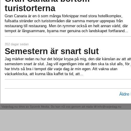
turistorterna
Gran Canaria är en ö som många förknippar med stora hotellkomplex,
fullsatta stränder och turistområden där samma menyer upprepas från
restaurang till restaurang. Men ön rymmer också en helt annan värld, där
tempot är långsammare, byarna mer genuina och landskapet fortfarand...
352 dagar sedan
Semestern är snart slut
Jag märker redan nu hur det börjar krypa på mig, den där känslan av att at
semestern snart är slut. Jag vill egentligen inte att den ska ta slut alls, för 
har trivts så bra i tempot där varje dag är min egen. Att vakna utan
väckarklocka, att kunna låta kaffet ta tid, att...
Äldre
Varjedag.nu drivs av Sputnik Media. Du kan nå oss genom att maila till info@varjedag.nu