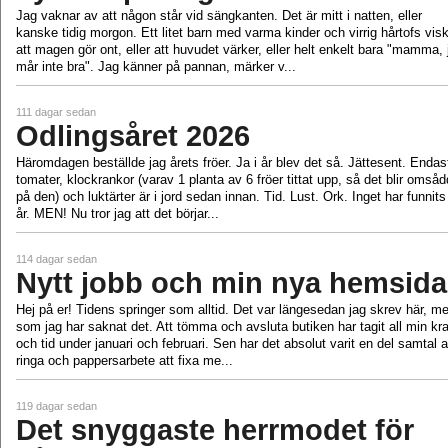
Jag vaknar av att någon står vid sängkanten. Det är mitt i natten, eller
kanske tidig morgon. Ett litet barn med varma kinder och virrig hårtofs vis
att magen gör ont, eller att huvudet värker, eller helt enkelt bara "mamma, 
mår inte bra". Jag känner på pannan, märker v...
111 dagar sedan
Odlingsåret 2026
Häromdagen beställde jag årets fröer. Ja i år blev det så. Jättesent. Endas
tomater, klockrankor (varav 1 planta av 6 fröer tittat upp, så det blir omsåd
på den) och luktärter är i jord sedan innan. Tid. Lust. Ork. Inget har funnits 
år. MEN! Nu tror jag att det börjar...
114 dagar sedan
Nytt jobb och min nya hemsida
Hej på er! Tidens springer som alltid. Det var längesedan jag skrev här, m
som jag har saknat det. Att tömma och avsluta butiken har tagit all min kra
och tid under januari och februari. Sen har det absolut varit en del samtal a
ringa och pappersarbete att fixa me...
119 dagar sedan
Det snyggaste herrmodet för