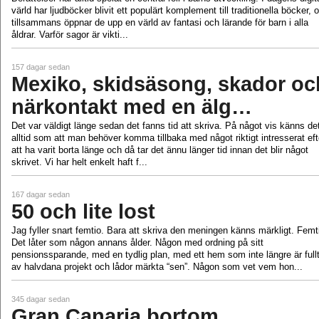
värld har ljudböcker blivit ett populärt komplement till traditionella böcker, 
tillsammans öppnar de upp en värld av fantasi och lärande för barn i alla
åldrar. Varför sagor är vikti...
157 dagar sedan
Mexiko, skidsäsong, skador oc
närkontakt med en älg…
Det var väldigt länge sedan det fanns tid att skriva. På något vis känns de
alltid som att man behöver komma tillbaka med något riktigt intresserat eft
att ha varit borta länge och då tar det ännu länger tid innan det blir något
skrivet. Vi har helt enkelt haft f...
167 dagar sedan
50 och lite lost
Jag fyller snart femtio. Bara att skriva den meningen känns märkligt. Femt
Det låter som någon annans ålder. Någon med ordning på sitt
pensionssparande, med en tydlig plan, med ett hem som inte längre är full
av halvdana projekt och lådor märkta “sen”. Någon som vet vem hon...
345 dagar sedan
Gran Canaria bortom