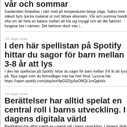
vår och sommar
Garderoben förändras i takt med att temperaturen börjar stiga. Sakta men
säkert byts tjocka material ut mot lättare alternativ. Vår och sommar handl
ofta om att hitta en balans mellan att klä sig snyggt och att det faktiskt
fungerar bra i värmen. Det behöver dock inte i...
121 dagar sedan
I den här spellistan på Spotify
hittar du sagor för barn mellan
3-8 år att lys
I den här spellistan på Spotify hittar du sagor för barn mellan 3-8 år att lys
på. Nya sagor som du förmodligen inte har hört förut. Lyssna här:
https://open.spotify.com/playlist/4pG0ZIjyAeOMQL1mQgfxkk
135 dagar sedan
Berättelser har alltid spelat en
central roll i barns utveckling. I
dagens digitala värld
Berättelser har alltid spelat en central roll i barns utveckling. I dagens digit