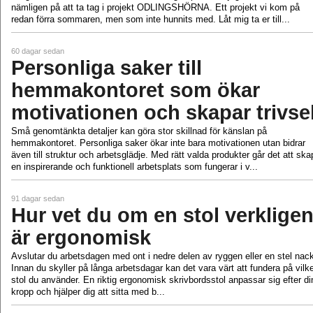
nämligen på att ta tag i projekt ODLINGSHÖRNA. Ett projekt vi kom på
redan förra sommaren, men som inte hunnits med. Låt mig ta er till...
60 dagar sedan
Personliga saker till
hemmakontoret som ökar
motivationen och skapar trivse
Små genomtänkta detaljer kan göra stor skillnad för känslan på
hemmakontoret. Personliga saker ökar inte bara motivationen utan bidrar
även till struktur och arbetsglädje. Med rätt valda produkter går det att ska
en inspirerande och funktionell arbetsplats som fungerar i v...
91 dagar sedan
Hur vet du om en stol verklige
är ergonomisk
Avslutar du arbetsdagen med ont i nedre delen av ryggen eller en stel nac
Innan du skyller på långa arbetsdagar kan det vara värt att fundera på vilk
stol du använder. En riktig ergonomisk skrivbordsstol anpassar sig efter di
kropp och hjälper dig att sitta med b...