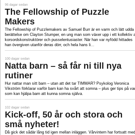
96 dagar sedan
The Fellowship of Puzzle
Makers
The Fellowship of Puzzlemakers av Samuel Burr är en varm och lätt udda
berättelse om Clayton Stumper, en ung man som växer upp i ett kollektiv 
korsordskonstruktörer och pusselentusiaster. När han var nyfödd hittades
han övergiven utanför deras dörr, och hela hans li...
100 dagar sedan
Natta barn – så får ni till nya
rutiner
Hur nattar man sitt barn – utan att det tar TIMMAR? Psykolog Veronica
Vikström förklarar varför barn kan ha svårt att somna – plus ger tips på va
som kan hjälpa barn att kunna somna själva.
102 dagar sedan
Kick-off, 50 år och stora och
små nyheter!
Då gick det sådär lång tid igen mellan inläggen. Vårvintern har fortsatt me