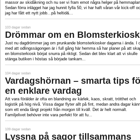
massor av skidåkning och nu ser vi fram emot några helger på hemmaplan
Sedan förra inlägget har jag hunnit fylla 50, vi har haft våran vår kick-off o
jag har fått ett nytt jobb…på heltid&...
103 dagar sedan
Drömmar om en Blomsterkiosk
Just nu dagdrömmer jag om prunkande blomsterkiosker dagarna i ända. I 
med att odlingssägongen är i full gång här hemma så har planer på att sk
en blomsterkiosk börjat snurra på riktigt. Sedan det blev klart att vi skulle
stänga butiken i höstas så började tankarn...
104 dagar sedan
Vardagshörnan – smarta tips fö
en enklare vardag
Att vara förälder är ofta en blandning av kärlek, kaos, skratt, trötthet och
logistik på hög nivå. Vissa dagar flyter allt på fint, medan andra dagar kän
som ett enda långt projekt från morgon till kväll. Det är helt normalt.
Familjelivet behöver inte vara perfekt för att fu...
109 dagar sedan
Lyssna på sagor tillsammans