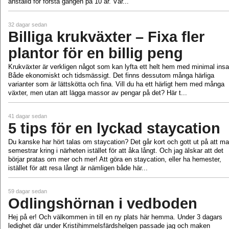
anställd för första gången på 10 år. Vår...
32 dagar sedan
Billiga krukväxter – Fixa fler
plantor för en billig peng
Krukväxter är verkligen något som kan lyfta ett helt hem med minimal insa
Både ekonomiskt och tidsmässigt. Det finns dessutom många härliga
varianter som är lättskötta och fina. Vill du ha ett härligt hem med många
växter, men utan att lägga massor av pengar på det? Här t...
41 dagar sedan
5 tips för en lyckad staycation
Du kanske har hört talas om staycation? Det går kort och gott ut på att m
semestrar kring i närheten istället för att åka långt. Och jag älskar att det
börjar pratas om mer och mer! Att göra en staycation, eller ha hemester,
istället för att resa långt är nämligen både här...
59 dagar sedan
Odlingshörnan i vedboden
Hej på er! Och välkommen in till en ny plats här hemma. Under 3 dagars
ledighet där under Kristihimmelsfärdshelgen passade jag och maken