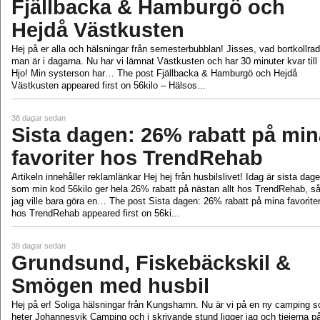
Fjällbacka & Hamburgö och
Hejdå Västkusten
Hej på er alla och hälsningar från semesterbubblan! Jisses, vad bortkollrad
man är i dagarna. Nu har vi lämnat Västkusten och har 30 minuter kvar till
Hjo! Min systerson har… The post Fjällbacka & Hamburgö och Hejdå
Västkusten appeared first on 56kilo – Hälsos...
38 dagar sedan
Sista dagen: 26% rabatt på min
favoriter hos TrendRehab
Artikeln innehåller reklamlänkar Hej hej från husbilslivet! Idag är sista dag
som min kod 56kilo ger hela 26% rabatt på nästan allt hos TrendRehab, s
jag ville bara göra en… The post Sista dagen: 26% rabatt på mina favorite
hos TrendRehab appeared first on 56ki...
39 dagar sedan
Grundsund, Fiskebäckskil &
Smögen med husbil
Hej på er! Soliga hälsningar från Kungshamn. Nu är vi på en ny camping 
heter Johannesvik Camping och i skrivande stund ligger jag och tjejerna p