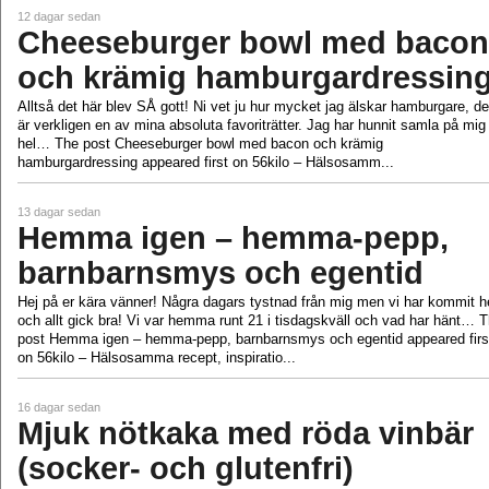
12 dagar sedan
Cheeseburger bowl med bacon
och krämig hamburgardressin
Alltså det här blev SÅ gott! Ni vet ju hur mycket jag älskar hamburgare, de
är verkligen en av mina absoluta favoriträtter. Jag har hunnit samla på mig
hel… The post Cheeseburger bowl med bacon och krämig
hamburgardressing appeared first on 56kilo – Hälsosamm...
13 dagar sedan
Hemma igen – hemma-pepp,
barnbarnsmys och egentid
Hej på er kära vänner! Några dagars tystnad från mig men vi har kommit 
och allt gick bra! Vi var hemma runt 21 i tisdagskväll och vad har hänt… 
post Hemma igen – hemma-pepp, barnbarnsmys och egentid appeared firs
on 56kilo – Hälsosamma recept, inspiratio...
16 dagar sedan
Mjuk nötkaka med röda vinbär
(socker- och glutenfri)