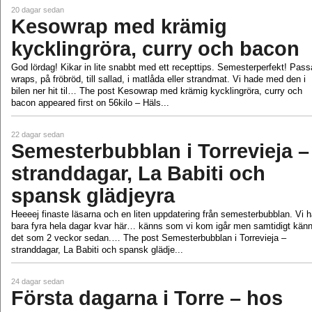
20 dagar sedan
Kesowrap med krämig
kycklingröra, curry och bacon
God lördag! Kikar in lite snabbt med ett recepttips. Semesterperfekt! Passa
wraps, på fröbröd, till sallad, i matlåda eller strandmat. Vi hade med den i
bilen ner hit til… The post Kesowrap med krämig kycklingröra, curry och
bacon appeared first on 56kilo – Häls...
22 dagar sedan
Semesterbubblan i Torrevieja –
stranddagar, La Babiti och
spansk glädjeyra
Heeeej finaste läsarna och en liten uppdatering från semesterbubblan. Vi h
bara fyra hela dagar kvar här… känns som vi kom igår men samtidigt kän
det som 2 veckor sedan.… The post Semesterbubblan i Torrevieja –
stranddagar, La Babiti och spansk glädje...
24 dagar sedan
Första dagarna i Torre – hos