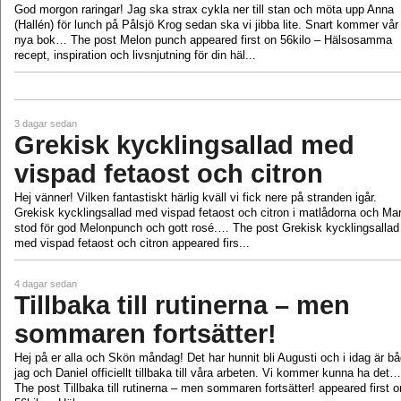
God morgon raringar! Jag ska strax cykla ner till stan och möta upp Anna
(Hallén) för lunch på Pålsjö Krog sedan ska vi jibba lite. Snart kommer vår
nya bok… The post Melon punch appeared first on 56kilo – Hälsosamma
recept, inspiration och livsnjutning för din häl...
3 dagar sedan
Grekisk kycklingsallad med
vispad fetaost och citron
Hej vänner! Vilken fantastiskt härlig kväll vi fick nere på stranden igår.
Grekisk kycklingsallad med vispad fetaost och citron i matlådorna och Mar
stod för god Melonpunch och gott rosé.… The post Grekisk kycklingsallad
med vispad fetaost och citron appeared firs...
4 dagar sedan
Tillbaka till rutinerna – men
sommaren fortsätter!
Hej på er alla och Skön måndag! Det har hunnit bli Augusti och i idag är b
jag och Daniel officiellt tillbaka till våra arbeten. Vi kommer kunna ha det…
The post Tillbaka till rutinerna – men sommaren fortsätter! appeared first o