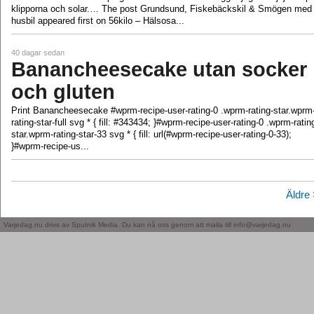
klipporna och solar.… The post Grundsund, Fiskebäckskil & Smögen med
husbil appeared first on 56kilo – Hälsosa...
40 dagar sedan
Banancheesecake utan socker
och gluten
Print Banancheesecake #wprm-recipe-user-rating-0 .wprm-rating-star.wprm
rating-star-full svg * { fill: #343434; }#wprm-recipe-user-rating-0 .wprm-ratin
star.wprm-rating-star-33 svg * { fill: url(#wprm-recipe-user-rating-0-33);
}#wprm-recipe-us...
Äldre
Varjedag.nu drivs av Sputnik Media. Du kan nå oss genom att maila till info@varjedag.nu