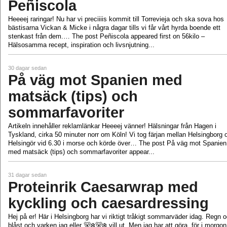
Peñiscola
Heeeej raringar! Nu har vi preciiiis kommit till Torrevieja och ska sova hos
bästisarna Vickan & Micke i några dagar tills vi får vårt hyrda boende ett
stenkast från dem.… The post Peñiscola appeared first on 56kilo –
Hälsosamma recept, inspiration och livsnjutning...
30 dagar sedan
På väg mot Spanien med
matsäck (tips) och
sommarfavoriter
Artikeln innehåller reklamlänkar Heeeej vänner! Hälsningar från Hagen i
Tyskland, cirka 50 minuter norr om Köln! Vi tog färjan mellan Helsingborg 
Helsingör vid 6.30 i morse och körde över… The post På väg mot Spanien
med matsäck (tips) och sommarfavoriter appear...
31 dagar sedan
Proteinrik Caesarwrap med
kyckling och caesardressing
Hej på er! Här i Helsingborg har vi riktigt tråkigt sommarväder idag. Regn 
blåst och varken jag eller 🐻‍❄️🐻‍❄️ vill ut. Men jag har att göra, för i morg