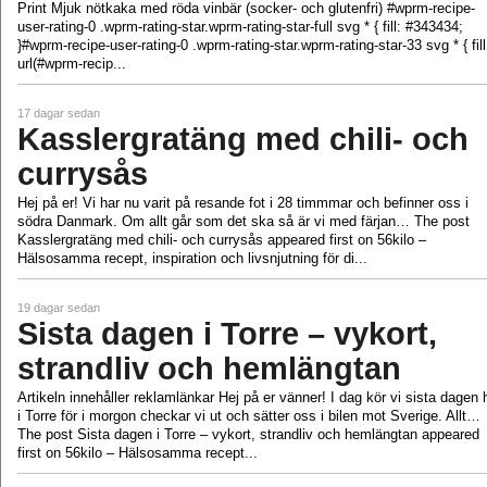
Print Mjuk nötkaka med röda vinbär (socker- och glutenfri) #wprm-recipe-
user-rating-0 .wprm-rating-star.wprm-rating-star-full svg * { fill: #343434;
}#wprm-recipe-user-rating-0 .wprm-rating-star.wprm-rating-star-33 svg * { fill
url(#wprm-recip...
17 dagar sedan
Kasslergratäng med chili- och
currysås
Hej på er! Vi har nu varit på resande fot i 28 timmmar och befinner oss i
södra Danmark. Om allt går som det ska så är vi med färjan… The post
Kasslergratäng med chili- och currysås appeared first on 56kilo –
Hälsosamma recept, inspiration och livsnjutning för di...
19 dagar sedan
Sista dagen i Torre – vykort,
strandliv och hemlängtan
Artikeln innehåller reklamlänkar Hej på er vänner! I dag kör vi sista dagen 
i Torre för i morgon checkar vi ut och sätter oss i bilen mot Sverige. Allt…
The post Sista dagen i Torre – vykort, strandliv och hemlängtan appeared
first on 56kilo – Hälsosamma recept...