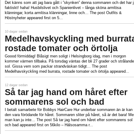
Det känns som att jag bara gått i ”skynken” denna sommaren och det har 
faktiskt! haha! Husbilslivet och Spanienlivet – långa sköna armlösa
klänningar, korta armlösa klänningar, linne och… The post Outfits &
Höstnyheter appeared first on 5...
10 dagar sedan
Medelhavskyckling med burrat
rostade tomater och örtolja
Goood förmiddag! Blåsigt men soligt i Helsingborg idag, men i morgon
kommer värmen tillbaka. På torsdag väntas det bli 27 grader och strålande
sol. Gissa vem som packar strandväskan tidigt… The post
Medelhavskyckling med burrata, rostade tomater och örtolja appeared...
12 dagar sedan
Så tar jag hand om håret efter
sommarens sol och bad
I betalt samarbete för Bobbys HairCare Hur underbar sommaren än är kan
den vara förödande för håret. Sommaren sliter på håret, så är det bara! M
man kan ju inte… The post Så tar jag hand om håret efter sommarens sol
och bad appeared first on 56kilo – Hälsosamma r...