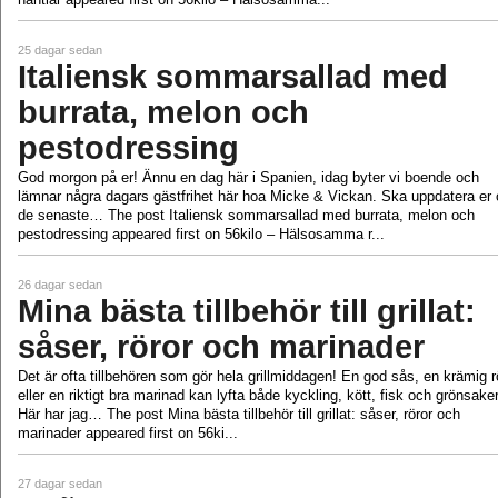
25 dagar sedan
Italiensk sommarsallad med
burrata, melon och
pestodressing
God morgon på er! Ännu en dag här i Spanien, idag byter vi boende och
lämnar några dagars gästfrihet här hoa Micke & Vickan. Ska uppdatera er
de senaste… The post Italiensk sommarsallad med burrata, melon och
pestodressing appeared first on 56kilo – Hälsosamma r...
26 dagar sedan
Mina bästa tillbehör till grillat:
såser, röror och marinader
Det är ofta tillbehören som gör hela grillmiddagen! En god sås, en krämig r
eller en riktigt bra marinad kan lyfta både kyckling, kött, fisk och grönsaker
Här har jag… The post Mina bästa tillbehör till grillat: såser, röror och
marinader appeared first on 56ki...
27 dagar sedan