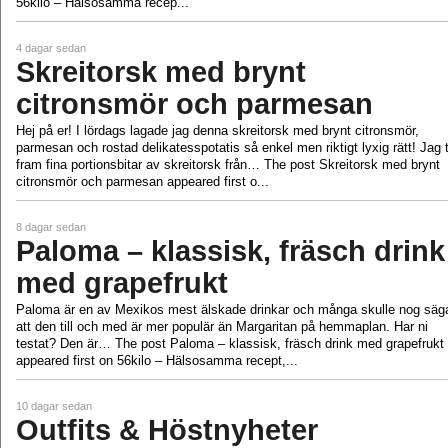
56kilo – Hälsosamma recep...
4 dagar sedan
Skreitorsk med brynt
citronsmör och parmesan
Hej på er! I lördags lagade jag denna skreitorsk med brynt citronsmör,
parmesan och rostad delikatesspotatis så enkel men riktigt lyxig rätt! Jag 
fram fina portionsbitar av skreitorsk från… The post Skreitorsk med brynt
citronsmör och parmesan appeared first o...
8 dagar sedan
Paloma – klassisk, fräsch drink
med grapefrukt
Paloma är en av Mexikos mest älskade drinkar och många skulle nog säg
att den till och med är mer populär än Margaritan på hemmaplan. Har ni
testat? Den är… The post Paloma – klassisk, fräsch drink med grapefrukt
appeared first on 56kilo – Hälsosamma recept,...
10 dagar sedan
Outfits & Höstnyheter