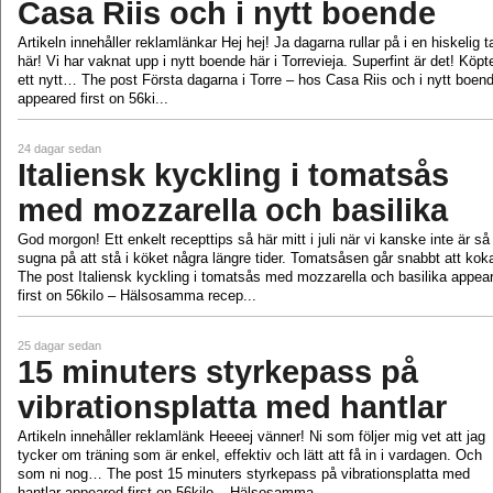
Casa Riis och i nytt boende
Artikeln innehåller reklamlänkar Hej hej! Ja dagarna rullar på i en hiskelig t
här! Vi har vaknat upp i nytt boende här i Torrevieja. Superfint är det! Köpt
ett nytt… The post Första dagarna i Torre – hos Casa Riis och i nytt boen
appeared first on 56ki...
24 dagar sedan
Italiensk kyckling i tomatsås
med mozzarella och basilika
God morgon! Ett enkelt recepttips så här mitt i juli när vi kanske inte är så
sugna på att stå i köket några längre tider. Tomatsåsen går snabbt att ko
The post Italiensk kyckling i tomatsås med mozzarella och basilika appea
first on 56kilo – Hälsosamma recep...
25 dagar sedan
15 minuters styrkepass på
vibrationsplatta med hantlar
Artikeln innehåller reklamlänk Heeeej vänner! Ni som följer mig vet att jag
tycker om träning som är enkel, effektiv och lätt att få in i vardagen. Och
som ni nog… The post 15 minuters styrkepass på vibrationsplatta med
hantlar appeared first on 56kilo – Hälsosamma...