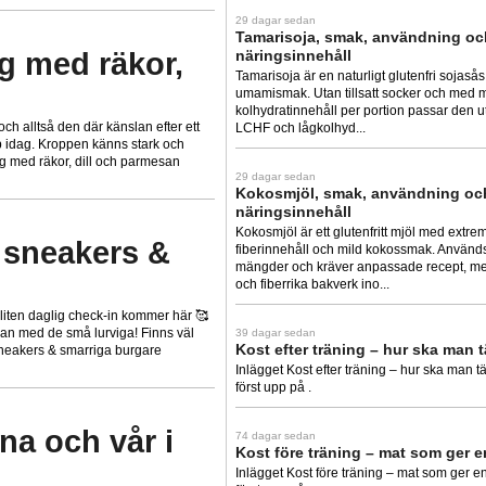
29 dagar sedan
Tamarisoja, smak, användning oc
g med räkor,
näringsinnehåll
Tamarisoja är en naturligt glutenfri sojasås
umamismak. Utan tillsatt socker och med m
kolhydratinnehåll per portion passar den 
alltså den där känslan efter ett
LCHF och lågkolhyd...
p idag. Kroppen känns stark och
g med räkor, dill och parmesan
29 dagar sedan
Kokosmjöl, smak, användning oc
näringsinnehåll
Kokosmjöl är ett glutenfritt mjöl med extre
a sneakers &
fiberinnehåll och mild kokossmak. Använd
mängder och kräver anpassade recept, men
och fiberrika bakverk ino...
 liten daglig check-in kommer här 🥰
nan med de små lurviga! Finns väl
39 dagar sedan
Kost efter träning – hur ska man 
 sneakers & smarriga burgare
Inlägget Kost efter träning – hur ska man 
först upp på .
rna och vår i
74 dagar sedan
Kost före träning – mat som ger e
Inlägget Kost före träning – mat som ger e