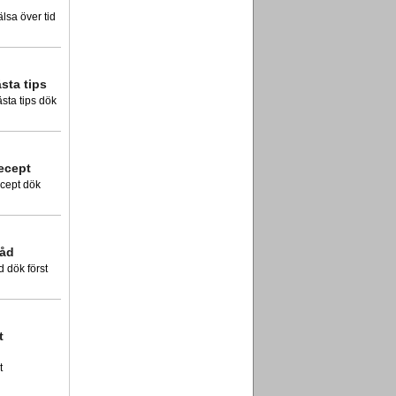
älsa över tid
sta tips
sta tips dök
recept
recept dök
råd
d dök först
t
t