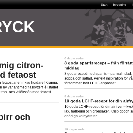
Start
Inredning
RYCK
6 dagar sedan
ämig citron-
8 goda sparrisrecept – från förrätt 
middag
d fetaost
8 goda recept med sparris – parmalindad, g
soppa och sallad. Perfekt inspiration för vå
h fetaost är en riktig höjdare! Krämig,
försommar, helt LCHF-anpassat.
ny variant med fläskytterfilé istället
citron- och vitlökssås med fetaost
8 dagar sedan
10 goda LCHF-recept för din airfr
10 goda LCHF-recept för din airfryer – kyckl
lax, halloumi och grönsaker. Krispigt och sa
pirr och
onödiga kolhydrater.
10 dagar sedan