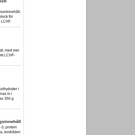
och
ciuminnehåll,
lock för
m LCHF.
tät, med mer
ekt LCHF-
kolhydrater i
nas in i
ax 350 g
gsinnehåll
-3, protein
ta, kostråden