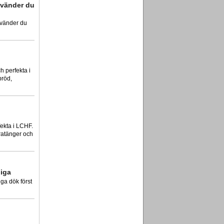
nvänder du
nvänder du
h perfekta i
bröd,
fekta i LCHF.
ratänger och
diga
ga dök först