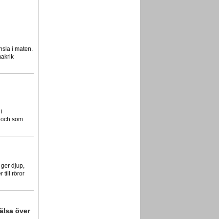
nsla i maten.
makrik
i
d och som
 ger djup,
 till röror
hälsa över