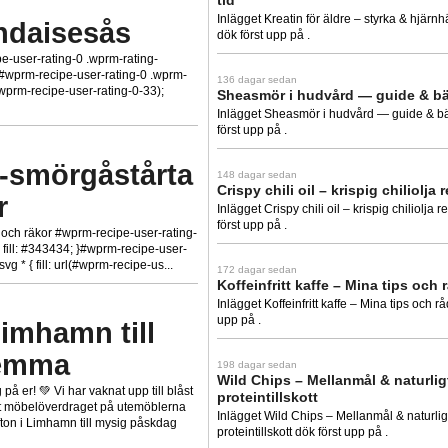
tid
Inlägget Kreatin för äldre – styrka & hjärnh
ndaisesås
dök först upp på .
-user-rating-0 .wprm-rating-
; }#wprm-recipe-user-rating-0 .wprm-
136 dagar sedan
l(#wprm-recipe-user-rating-0-33);
Sheasmör i hudvård — guide & bä
Inlägget Sheasmör i hudvård — guide & bä
först upp på .
s-smörgåstårta
148 dagar sedan
Crispy chili oil – krispig chiliolja 
r
Inlägget Crispy chili oil – krispig chiliolja 
först upp på .
- och räkor #wprm-recipe-user-rating-
{ fill: #343434; }#wprm-recipe-user-
g * { fill: url(#wprm-recipe-us...
172 dagar sedan
Koffeinfritt kaffe – Mina tips och 
Inlägget Koffeinfritt kaffe – Mina tips och rå
upp på .
Limhamn till
hemma
198 dagar sedan
Wild Chips – Mellanmål & naturlig
å er! 💚 Vi har vaknat upp till blåst
proteintillskott
tt möbelöverdraget på utemöblerna
Inlägget Wild Chips – Mellanmål & naturlig
fton i Limhamn till mysig påskdag
proteintillskott dök först upp på .