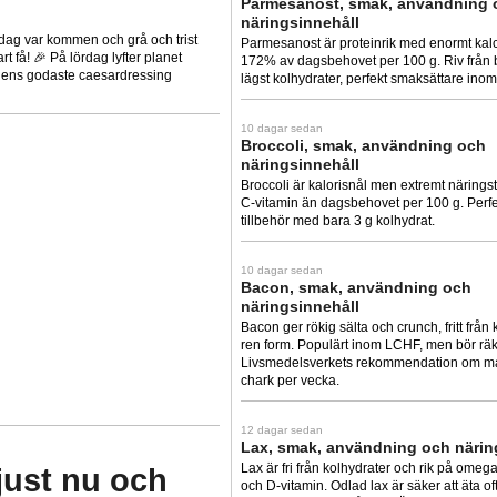
Parmesanost, smak, användning 
näringsinnehåll
sdag var kommen och grå och trist
Parmesanost är proteinrik med enormt kal
t få! 🎉 På lördag lyfter planet
172% av dagsbehovet per 100 g. Riv från b
ldens godaste caesardressing
lägst kolhydrater, perfekt smaksättare ino
10 dagar sedan
Broccoli, smak, användning och
näringsinnehåll
Broccoli är kalorisnål men extremt närings
C-vitamin än dagsbehovet per 100 g. Perf
tillbehör med bara 3 g kolhydrat.
10 dagar sedan
Bacon, smak, användning och
näringsinnehåll
Bacon ger rökig sälta och crunch, fritt från 
ren form. Populärt inom LCHF, men bör räk
Livsmedelsverkets rekommendation om m
chark per vecka.
12 dagar sedan
Lax, smak, användning och närin
Lax är fri från kolhydrater och rik på omega
just nu och
och D-vitamin. Odlad lax är säker att äta of