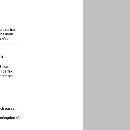
t fria från
orna inom
a såser.
ch
 skarp,
h perfekt
nader och
ch passar i
nsmängden så