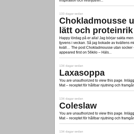
inspiration och livsnjutnin...
133 dagar sedan
Chokladmousse ut
lätt och proteinri
Happy lördag på er alla! Jag börjar sakta men s
tjyvens i veckan. Så jag bokade av kvällens mi
kväll… The post Chokladmousse utan socker – l
appeared first on 56kilo – Häls...
134 dagar sedan
Laxasoppa
You are unauthorized to view this page. Inlägg
Mat – receptet för hållbar njutning och framgå
134 dagar sedan
Coleslaw
You are unauthorized to view this page. Inlägg
Mat – receptet för hållbar njutning och framgå
134 dagar sedan