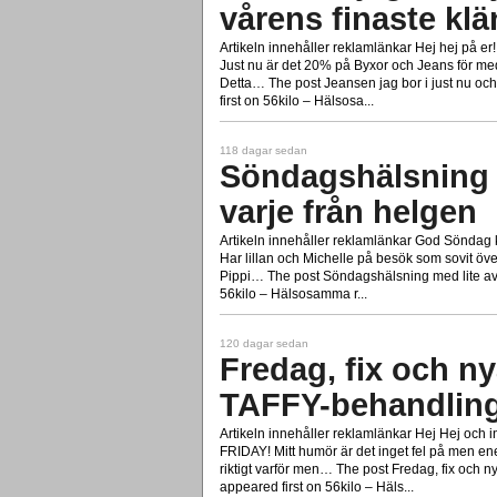
vårens finaste kl
Artikeln innehåller reklamlänkar Hej hej på er!
Just nu är det 20% på Byxor och Jeans för m
Detta… The post Jeansen jag bor i just nu oc
first on 56kilo – Hälsosa...
118 dagar sedan
Söndagshälsning 
varje från helgen
Artikeln innehåller reklamlänkar God Söndag k
Har lillan och Michelle på besök som sovit över 
Pippi… The post Söndagshälsning med lite av 
56kilo – Hälsosamma r...
120 dagar sedan
Fredag, fix och n
TAFFY-behandlin
Artikeln innehåller reklamlänkar Hej Hej och
FRIDAY! Mitt humör är det inget fel på men ener
riktigt varför men… The post Fredag, fix och 
appeared first on 56kilo – Häls...