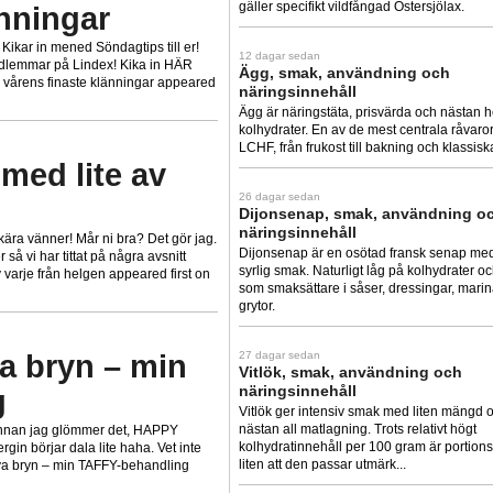
gäller specifikt vildfångad Östersjölax.
änningar
 Kikar in mened Söndagtips till er!
12 dagar sedan
edlemmar på Lindex! Kika in HÄR
Ägg, smak, användning och
h vårens finaste klänningar appeared
näringsinnehåll
Ägg är näringstäta, prisvärda och nästan hel
kolhydrater. En av de mest centrala råvar
LCHF, från frukost till bakning och klassisk
med lite av
26 dagar sedan
Dijonsenap, smak, användning o
näringsinnehåll
ära vänner! Mår ni bra? Det gör jag.
Dijonsenap är en osötad fransk senap med
så vi har tittat på några avsnitt
syrlig smak. Naturligt låg på kolhydrater oc
varje från helgen appeared first on
som smaksättare i såser, dressingar, mari
grytor.
ya bryn – min
27 dagar sedan
Vitlök, smak, användning och
näringsinnehåll
g
Vitlök ger intensiv smak med liten mängd o
nästan all matlagning. Trots relativt högt
 innan jag glömmer det, HAPPY
kolhydratinnehåll per 100 gram är portio
gin börjar dala lite haha. Vet inte
liten att den passar utmärk...
nya bryn – min TAFFY-behandling