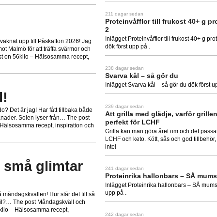
211 dagar sedan
Proteinvåfflor till frukost 40+ g pr
2
Inlägget Proteinvåfflor till frukost 40+ g pro
 vaknat upp till Påskafton 2026! Jag
dök först upp på .
ot Malmö för att träffa svärmor och
t on 56kilo – Hälsosamma recept,
238 dagar sedan
Svarva kål – så gör du
Inlägget Svarva kål – så gör du dök först u
l!
239 dagar sedan
o? Det är jag! Har fått tillbaka både
Att grilla med glädje, varför grille
ånader. Solen lyser från… The post
perfekt för LCHF
 Hälsosamma recept, inspiration och
Grilla kan man göra året om och det passar 
LCHF och keto. Kött, sås och god tillbehör
inte!
 små glimtar
241 dagar sedan
Proteinrika hallonbars – SÅ mums
Inlägget Proteinrika hallonbars – SÅ mums
upp på .
på måndagskvällen! Hur står det till så
pril?… The post Måndagskväll och
6kilo – Hälsosamma recept,
242 dagar sedan