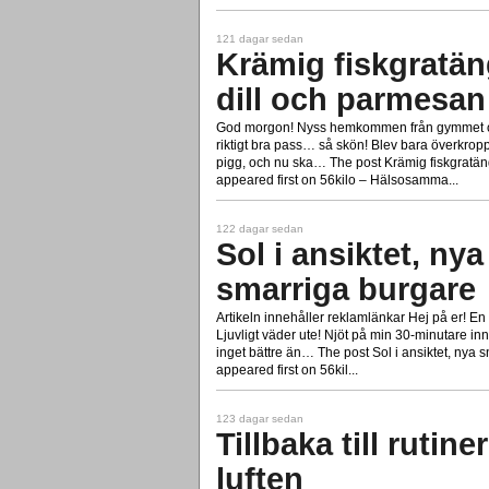
121 dagar sedan
Krämig fiskgratän
dill och parmesan
God morgon! Nyss hemkommen från gymmet och 
riktigt bra pass… så skön! Blev bara överkrop
pigg, och nu ska… The post Krämig fiskgratän
appeared first on 56kilo – Hälsosamma...
122 dagar sedan
Sol i ansiktet, ny
smarriga burgare
Artikeln innehåller reklamlänkar Hej på er! En
Ljuvligt väder ute! Njöt på min 30-minutare in
inget bättre än… The post Sol i ansiktet, nya
appeared first on 56kil...
123 dagar sedan
Tillbaka till rutine
luften