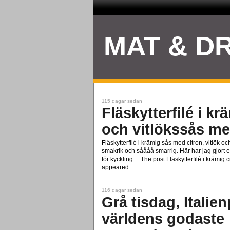
MAT & D
115 dagar sedan
Fläskytterfilé i kr
och vitlökssås me
Fläskytterfilé i krämig sås med citron, vitlök oc
smakrik och såååå smarrig. Här har jag gjort en 
för kyckling… The post Fläskytterfilé i krämig 
appeared...
116 dagar sedan
Grå tisdag, Italien
världens godaste