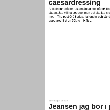
caesardressing
Artikeln innehåller reklamlänkar Hej på er! Ti
sådan. Jag vill ha soooool men det ska jag snar
mot… The post Grå tisdag, Italienpirr och vär
appeared first on 56kilo – Häls...
118 dagar sedan
Jeansen jag bor i 