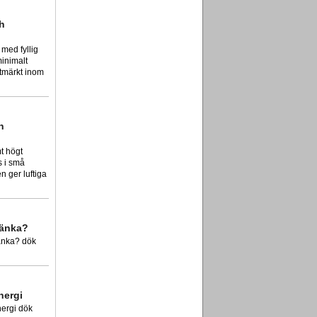
h
 med fyllig
inimalt
utmärkt inom
h
mt högt
s i små
 ger luftiga
tänka?
tänka? dök
nergi
nergi dök