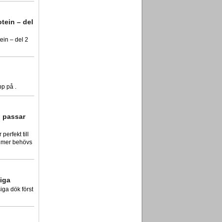
otein – del
tein – del 2
pp på .
n passar
perfekt till
, mer behövs
iga
iga dök först