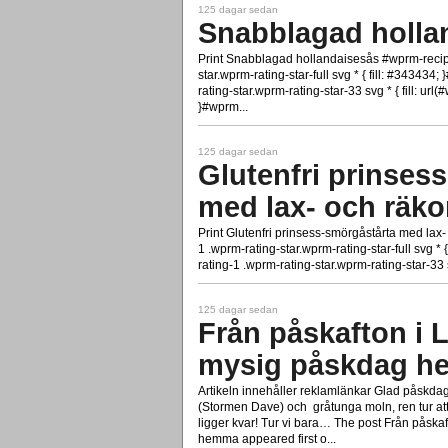
125 dagar sedan
Snabblagad holla
Print Snabblagad hollandaisesås #wprm-recipe
star.wprm-rating-star-full svg * { fill: #343434
rating-star.wprm-rating-star-33 svg * { fill: ur
}#wprm...
125 dagar sedan
Glutenfri prinses
med lax- och räko
Print Glutenfri prinsess-smörgåstårta med lax
1 .wprm-rating-star.wprm-rating-star-full svg * 
rating-1 .wprm-rating-star.wprm-rating-star-33 sv
125 dagar sedan
Från påskafton i 
mysig påskdag 
Artikeln innehåller reklamlänkar Glad påskdag p
(Stormen Dave) och gråtunga moln, ren tur a
ligger kvar! Tur vi bara… The post Från påska
hemma appeared first o...