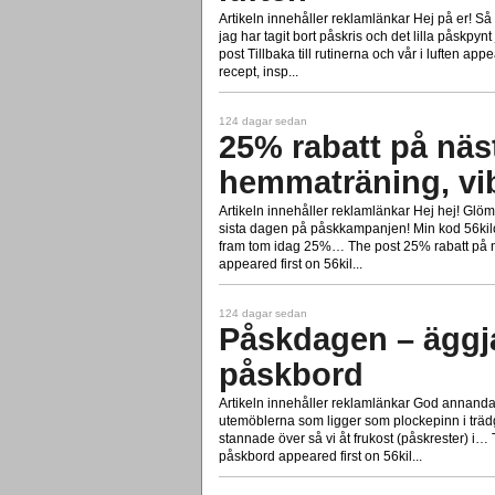
Artikeln innehåller reklamlänkar Hej på er! Så
jag har tagit bort påskris och det lilla påskpyn
post Tillbaka till rutinerna och vår i luften a
recept, insp...
124 dagar sedan
25% rabatt på näs
hemmaträning, vi
Artikeln innehåller reklamlänkar Hej hej! Glöm
sista dagen på påskkampanjen! Min kod 56kil
fram tom idag 25%… The post 25% rabatt på 
appeared first on 56kil...
124 dagar sedan
Påskdagen – äggj
påskbord
Artikeln innehåller reklamlänkar God annandag
utemöblerna som ligger som plockepinn i trä
stannade över så vi åt frukost (påskrester) i
påskbord appeared first on 56kil...