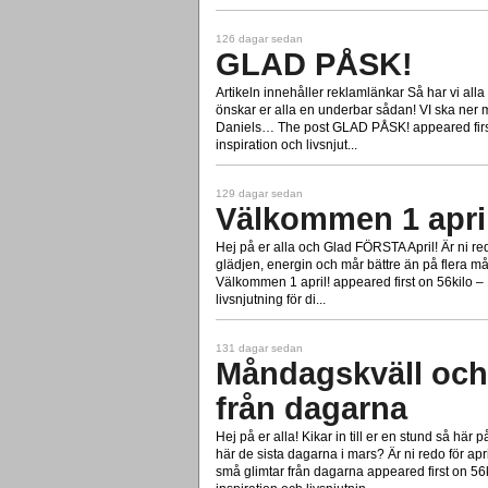
126 dagar sedan
GLAD PÅSK!
Artikeln innehåller reklamlänkar Så har vi alla
önskar er alla en underbar sådan! VI ska ner m
Daniels… The post GLAD PÅSK! appeared firs
inspiration och livsnjut...
129 dagar sedan
Välkommen 1 apri
Hej på er alla och Glad FÖRSTA April! Är ni red
glädjen, energin och mår bättre än på flera m
Välkommen 1 april! appeared first on 56kilo –
livsnjutning för di...
131 dagar sedan
Måndagskväll och
från dagarna
Hej på er alla! Kikar in till er en stund så här 
här de sista dagarna i mars? Är ni redo för a
små glimtar från dagarna appeared first on 5