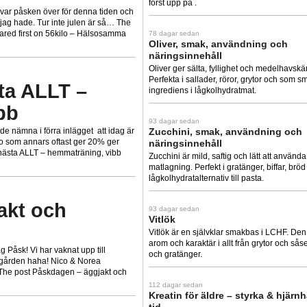
först upp på .
 var påsken över för denna tiden och
t jag hade. Tur inte julen är så… The
ppeared first on 56kilo – Hälsosamma
78 dagar sedan
Oliver, smak, användning och
näringsinnehåll
Oliver ger sälta, fyllighet och medelhavskä
Perfekta i sallader, röror, grytor och som s
ta ALLT –
ingrediens i lågkolhydratmat.
bb
93 dagar sedan
de nämna i förra inlägget att idag är
Zucchini, smak, användning och
o som annars oftast ger 20% ger
näringsinnehåll
nästa ALLT – hemmaträning, vibb
Zucchini är mild, saftig och lätt att använda 
matlagning. Perfekt i gratänger, biffar, brö
lågkolhydratalternativ till pasta.
akt och
93 dagar sedan
Vitlök
Vitlök är en självklar smakbas i LCHF. Den
arom och karaktär i allt från grytor och såser
 Påsk! Vi har vaknat upp till
och gratänger.
dgården haha! Nico & Norea
… The post Påskdagen – äggjakt och
112 dagar sedan
Kreatin för äldre – styrka & hjärn