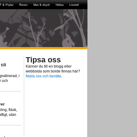
IT & Prylar
Resor
Mat & dryck
Hälsa
Livsstil
Tipsa oss
till
Känner du till en blogg eller
webbsida som borde finnas här?
ratinerad, i
Maila oss och berätta
.
r och
yer
ing, fläsk,
ftigt, utan