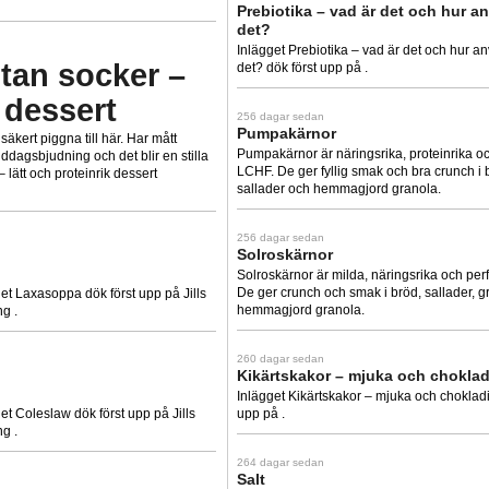
Prebiotika – vad är det och hur a
det?
Inlägget Prebiotika – vad är det och hur a
an socker –
det? dök först upp på .
k dessert
256 dagar sedan
Pumpakärnor
äkert piggna till här. Har mått
Pumpakärnor är näringsrika, proteinrika oc
ddagsbjudning och det blir en stilla
LCHF. De ger fyllig smak och bra crunch i 
ätt och proteinrik dessert
sallader och hemmagjord granola.
256 dagar sedan
Solroskärnor
Solroskärnor är milda, näringsrika och per
De ger crunch och smak i bröd, sallader, g
et Laxasoppa dök först upp på Jills
hemmagjord granola.
ng .
260 dagar sedan
Kikärtskakor – mjuka och chokla
Inlägget Kikärtskakor – mjuka och chokladi
et Coleslaw dök först upp på Jills
upp på .
ng .
264 dagar sedan
Salt