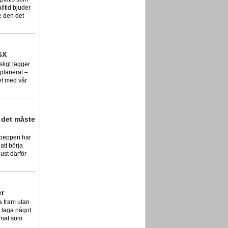
ltid bjuder
e den det
GX
sligt lägger
 planerat –
et med vår
 det måste
ripeppen har
 att börja
ust därför
er
xa fram utan
e laga något
 mat som