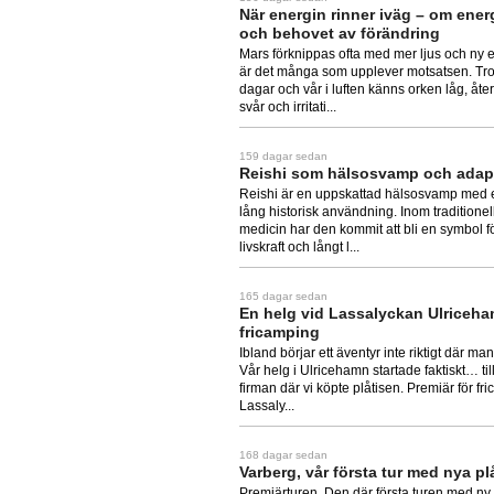
När energin rinner iväg – om ener
och behovet av förändring
Mars förknippas ofta med mer ljus och ny 
är det många som upplever motsatsen. Tro
dagar och vår i luften känns orken låg, åt
svår och irritati...
159 dagar sedan
Reishi som hälsosvamp och ada
Reishi är en uppskattad hälsosvamp med 
lång historisk användning. Inom traditionel
medicin har den kommit att bli en symbol f
livskraft och långt l...
165 dagar sedan
En helg vid Lassalyckan Ulriceha
fricamping
Ibland börjar ett äventyr inte riktigt där man
Vår helg i Ulricehamn startade faktiskt… ti
firman där vi köpte plåtisen. Premiär för fr
Lassaly...
168 dagar sedan
Varberg, vår första tur med nya pl
Premiärturen. Den där första turen med ny 