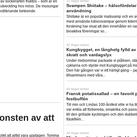
 av sockerarten fruktos – som är en
12 dagar sedan
Svampen Shiitake – hälsofördelar
ns utveckling hos möss. De musungar
användning
ngestliknande beteende.
Shiitake är en populär matsvamp och en a
mest använda hälsosvampar genom tider
forskning har visat att den innehåller en r
bioaktiva föreningar so...
32 dagar sedan
Kungbygget, en långhelg fylld av 
skratt och vardagslyx
Under midsommar packade vi plåtisen, stäl
cyklarna och styrde mot Kungbygget på H
Den här gången var vi ett härligt gäng – j
tillsammans med våra...
44 dagar sedan
Fransk potatissallad – en favorit 
festbuffén
Till min och Lindas 100-årsfest ville vi ha 
var enkla att förbereda, smakrika och pass
till den grillade kycklingen och den dubb
onsten av att
fläskfilén...
44 dagar sedan
 plikt att alltid vara upptagen. Tomma