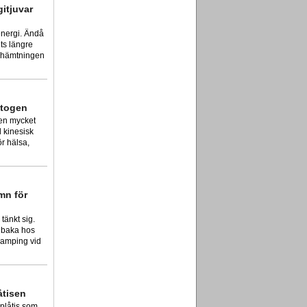
gitjuvar
energi. Ändå
ts längre
erhämtningen
ptogen
en mycket
l kinesisk
ör hälsa,
mn för
 tänkt sig.
llbaka hos
icamping vid
åtisen
plåtis som