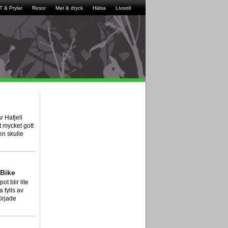
IT & Prylar
Resor
Mat & dryck
Hälsa
Livsstil
r Hafjell
t mycket gott
n skulle
 Bike
t blir lite
 fylls av
örjade