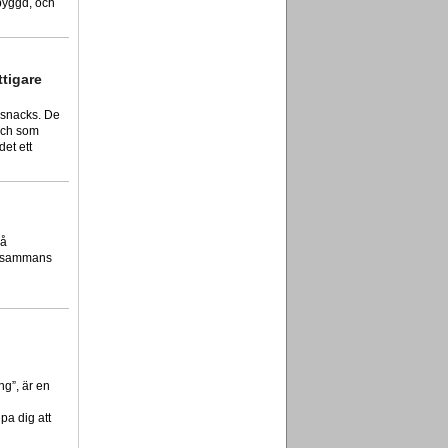
 byggd, och
ttigare
m snacks. De
 och som
det ett
på
illsammans
ng”, är en
pa dig att