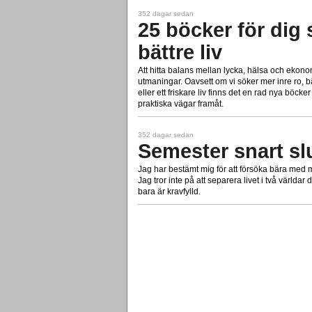
352 dagar sedan
25 böcker för dig 
bättre liv
Att hitta balans mellan lycka, hälsa och ekonom
utmaningar. Oavsett om vi söker mer inre ro, bät
eller ett friskare liv finns det en rad nya böck
praktiska vägar framåt.
352 dagar sedan
Semester snart sl
Jag har bestämt mig för att försöka bära med 
Jag tror inte på att separera livet i två världa
bara är kravfylld.