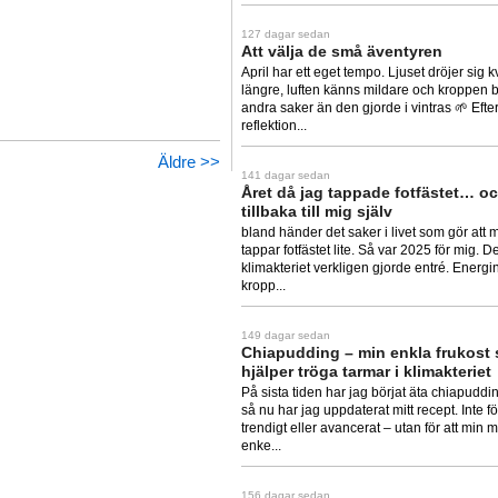
127 dagar sedan
Att välja de små äventyren
April har ett eget tempo. Ljuset dröjer sig kv
längre, luften känns mildare och kroppen b
andra saker än den gjorde i vintras 🌱 Eft
reflektion...
Äldre >>
141 dagar sedan
Året då jag tappade fotfästet… oc
tillbaka till mig själv
bland händer det saker i livet som gör att m
tappar fotfästet lite. Så var 2025 för mig. D
klimakteriet verkligen gjorde entré. Energi
kropp...
149 dagar sedan
Chiapudding – min enkla frukost
hjälper tröga tarmar i klimakteriet
På sista tiden har jag börjat äta chiapudding 
så nu har jag uppdaterat mitt recept. Inte för
trendigt eller avancerat – utan för att min 
enke...
156 dagar sedan