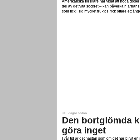
Amerikanska forskare har visat att höga doser
del av det vita sockret – kan påverka hjärna
som fick i sig mycket fruktos, fick oftare ett å
310 dagar sedan
Den bortglömda k
göra inget
I vår tid är det nästan som om det har blivit en