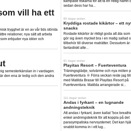
kämpade fiskarna för att få en riktig hamn
sedan dess har ha...
som vill ha ett
80 dagar sedan
Kryddiga rostade kikärtor – ett ny
snacks
isk trygghet är en av vår tids största
Rostade kikärtor är riktigt goda att äta so
tre relationer, nya sätt att arbeta
gör sig även mycket bra i en matig sallad
er som erbjuder nya idéer och
tillbehör till diverse maträtter. Dessutom är 
fantastiskt alte...
ut
81 dagar sedan
Playitas Resort – Fuerteventura
Träningsglädje, solvärme och nya möten 
mig semesterkänslan in i vardagen.
Fuerteventura 🌞 Förra veckan reste jag t
r där den ena är ledig och den andra
med Matilda Brasar till Playitas Resort på
Fuerteventura. Matilda arrangerade si...
111 dagar sedan
Andas i fyrkant – en lugnande
andningsteknik
Att andas i fyrkant, även kallat ”box breathi
enkel andningsteknik för att koppla på det
parasympatiska nervsystemet. Det kan hjäl
snabbt komma in i ett lug...