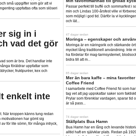
Min favoritmarinad till grillad kyc
och små uppgifter som gör att vi
Passar perfekt till buffé och sommarfest i s
a ingenting uppfattas ofta som slöseri
min och Lindas 100-årsfest ville vi förber
som möjligt i god tid. Därför la vi kyckling
och lät...
 sig in i
47 dagar sedan
Moringa – egenskaper och använ
h vad det gör
Moringa är en näringsrik och stärkande ör
mycket lång traditionell användning. Inte 
ha fördelar för mag-tarmsystemet, blodsoc
bidra till att m...
n vad som är bra. Det handlar inte
ånga föräldrar uppfattar som
tdrycker, fruktpuréer, kex och
65 dagar sedan
Mer än bara kaffe – mina favoriter
Coffee Friend
I samarbete med Coffee Friend Ni som har f
 enkelt inte
tag vet att jag uppskattar saker som faktis
Prylar som förenklar vardagen, sparar tid 
är så pass...
det. När kroppen känns tung redan
74 dagar sedan
 motivationen har gömt sig
Ställplats Bua Hamn
av för lite sömn, för många intryck,
Bua Hamn har en lång och levande historia
alltid haft en självklar plats. Redan på 1920