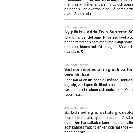
man nästan håller andan inför… och som al
på någon liten överraskning. Såklart gjord
även för oss. Vi r...
172 dagar sedan
Ny plåtis – Adria Twin Supreme S
Ibland händer det bara. Ni vet när livet plöt
något framför en som man inte riktigt hade
men som känns helt rätt i magen. Så var d
nya plåtis &...
184 dagar sedan
Vad som motiverar mig och varför
vara hållbart
Februari är en lite speciell månad. Janua
lagt sig, vardagen är tillbaka och det är lätt
tvivla på både rutiner och motivation. Men j
tycker jag...
201 dagar sedan
Sallad med ugnsrostade grönsak
Ibland blir det allra godaste när det får vä
plan. Den här salladen kom till när jag vill
som kändes fräscht, enkelt och närande –
både är enkel...