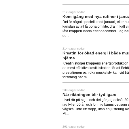
212 dagar sedan
Kom igång med nya rutiner i janua
Det är något speciellt med januari, eller h
känslan av att få börja om lite, dra in kall vi
låta kroppen landa efter december. Jag har a
de...
214 dagar sedan
Kreatin för ökad energi i både mu
hjärna
Kreatin stödjer kroppens energiproduktion 
de mest effektiva kosttillskotten för att förbä
prestationen och öka muskelstyrkan vid tr
forskning har m...
233 dagar sedan
När riktningen blir tydligare
Livet rör på sig – och det gör jag också. 20
jag fyller 50 år, och för mig känns det som e
vägskäl. Inte ett stopp, utan en justering av
Mi...
261 dagar sedan