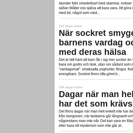
stunder fylls omedelbart med skärmar, notiser 
sällan tillåter oss själva att bara vara. Att gör
med tid, något som näst...
333 dagar sedan
När sockret smyger
barnens vardag oc
med deras hälsa
Det är lätt hänt att barn får i sig mer socker ä
bara om godis och läsk, utan om sådant som m
“vardagsmat”: smaksatta yoghurter, flingor, fruk
energibars. Sockret finns ofta gömt b...
339 dagar sedan
Dagar när man helt
har det som krävs
Det finns dagar när man helt enkelt inte har 
från morgonen, när tankarna går långsamt och
någonstans man inte når. Det kan vara en följd 
eller bara ett mysterium som inte går at...