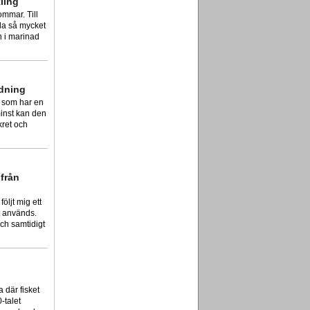
kling
ommar. Till
eda så mycket
en i marinad
dning
t som har en
minst kan den
kret och
 från
öljt mig ett
kt används.
och samtidigt
 där fisket
-talet