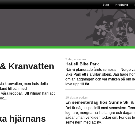
Start
Inredning
3 dagar sedan
 & Kranvatten
Hafjell Bike Park
När vi planerade årets semester i Norge va
Bike Park ett självklart stopp. Jag hade hör
om anläggningen och var nyfiken på om de
sta kranvatten, men trots detta
leva upp till för...
land till och med
åra kroppar. Ulf Kilman har lagt
10 dagar sedan
oc...
En semesterdag hos Sunne Ski &
Det är något speciellt med semestern. Tempo
lugnare, morgnarna lite längre och dagarna
ka hjärnans
sådant man verkligen tycker om. För oss b
semestern med att sty...