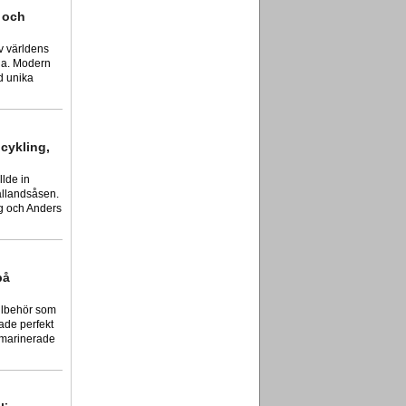
 och
v världens
na. Modern
ad unika
cykling,
lde in
allandsåsen.
ag och Anders
på
tillbehör som
ade perfekt
elmarinerade