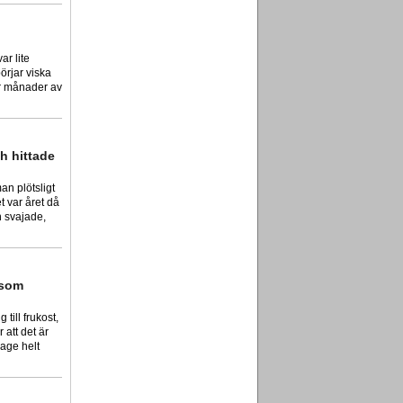
ar lite
örjar viska
er månader av
h hittade
an plötsligt
et var året då
n svajade,
 som
till frukost,
 att det är
mage helt