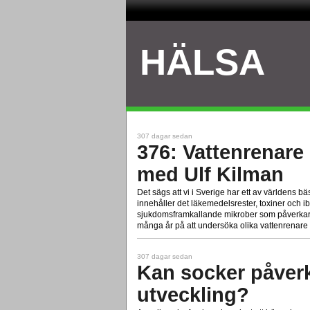
HÄLSA
307 dagar sedan
376: Vattenrenare
med Ulf Kilman
Det sägs att vi i Sverige har ett av världens bä
innehåller det läkemedelsrester, toxiner och ib
sjukdomsframkallande mikrober som påverkar v
många år på att undersöka olika vattenrenare 
307 dagar sedan
Kan socker påver
utveckling?