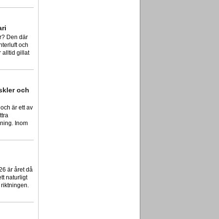
ri
ur? Den där
nterluft och
lltid gillat
skler och
och är ett av
ttra
äning. Inom
26 är året då
tt naturligt
 riktningen.